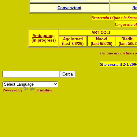
Convenzioni
Re
Scorrendo
i Quiz e le Smaz
Un quesito al
ARTICOLI
Ambiguou
s
Aggiornati
Nuov
i
Riedit
i
(in progress)
(last 7/8/26)
(last 6/8/26)
(last 5/8/2
Per giocare on
line
co
Sito c
reato il 2/1/20
Powered by
Translate